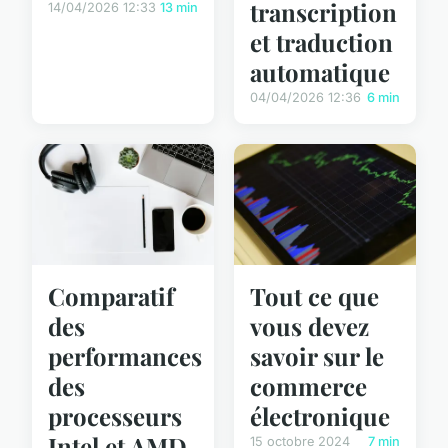
transcription
14/04/2026 12:33
13 min
et traduction
automatique
04/04/2026 12:36
6 min
Comparatif
Tout ce que
des
vous devez
performances
savoir sur le
des
commerce
processeurs
électronique
Intel et AMD
15 octobre 2024
7 min