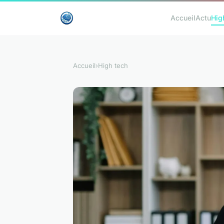
Accueil
Actu
Hig
Accueil
›
High tech