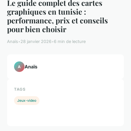
Le guide complet des cartes
graphiques en tunisie :
performance, prix et conseils
pour bien choisir
Anaïs
•
28 janvier 2026
•
6 min de lecture
Anaïs
A
TAGS
Jeux-video