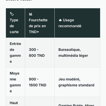
🏷️
📊
Type
Fourchette
🔥 Usage
de
de prix en
recommandé
carte
TND*
Entrée
de
300 -
Bureautique,
gamm
800 TND
multimédia léger
e
Moye
nne
900 -
Jeu modéré,
gamm
1600 TND
graphisme standard
e
Haut
Gaming fluide, titres