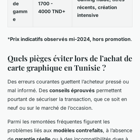
de
1700 -
récents, création
gamm
4000 TND+
intensive
e
*
Prix indicatifs observés mi-2024, hors promotion
.
Quels pièges éviter lors de l’achat de
carte graphique en Tunisie ?
Des erreurs courantes guettent l’acheteur pressé ou
mal informé. Des
conseils éprouvés
permettent
pourtant de sécuriser la transaction, que ce soit en
neuf ou sur le marché de l’occasion.
Parmi les remontées fréquentes figurent les
problèmes liés aux
modèles contrefaits
, à l’absence
de
garantie réelle
ou à des incompatibilités dues à